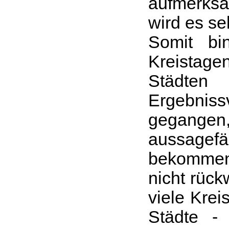
aufmerk
wird es se
Somit bi
Kreistage
Städten 
Ergebniss
gega
aussagef
bekommen 
nicht rück
viele Krei
Städte -