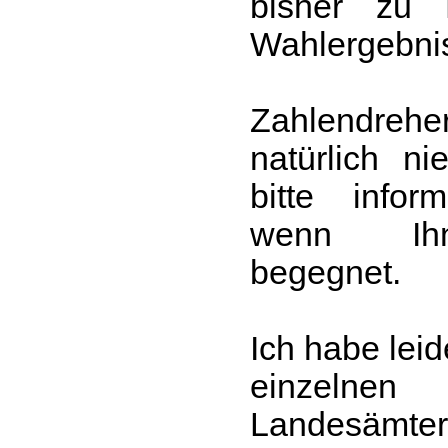
bisher zu 
Wahlergebnis
Zahlendrehe
natürlich n
bitte infor
wenn Ihne
begegnet.
Ich habe leid
einzelnen
Landesämt