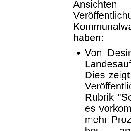
Ansich
Veröffent
Kommunalwa
haben:
Von Desin
Landesau
Dies zeigt
Veröffent
Rubrik "So
es vorkom
mehr Proz
bei and