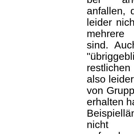
anfallen,
leider nic
mehrere
sind. Au
"übriggebl
restlichen
also leide
von Gruppe
erhalten h
Beispiel
nicht 