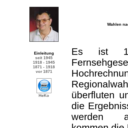
Wahlen na
Es ist 1
Einleitung
seit 1945
Fernsehgese
1918 - 1945
1871 - 1918
Hochrechn
vor 1871
Regionalw
überfluten u
HeKo
die Ergebnis
werden an
kommen die 