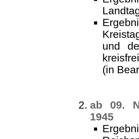
Landta
Erge
Kreista
und de
kreisfr
(in Bea
ab 09. 
1945
Erge