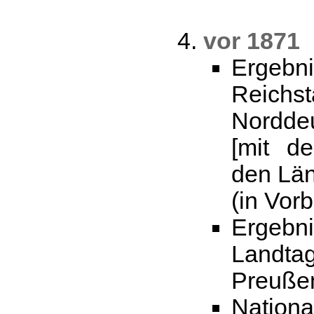
vor 1871
Erg
Reich
Nordde
[mit d
den Lä
(in Vorb
Erge
Land
Preuße
Nation