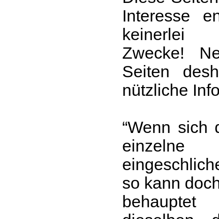
Interesse e
keinerlei
Zwecke! N
Seiten desh
nützliche Inf
“Wenn sich 
einzeln
eingeschlic
so kann doc
behauptet