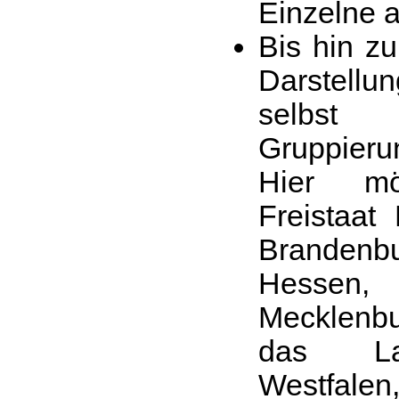
Einzelne a
Bis hin zu
Darstellun
selbst 
Gruppieru
Hier m
Freistaat
Branden
Hesse
Mecklenb
das La
Westfale