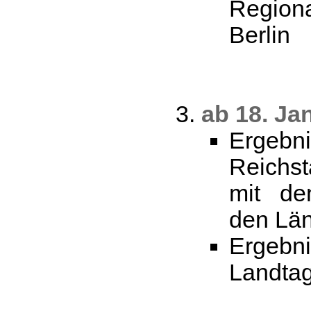
Regio
Berlin
ab 18. Ja
Erge
Reichs
mit de
den Lä
Erge
Landta